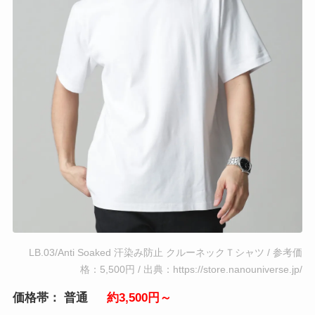
LB.03/Anti Soaked 汗染み防止 クルーネックＴシャツ / 参考価
格：5,500円 / 出典：https://store.nanouniverse.jp/
価格帯： 普通
約3,500円～