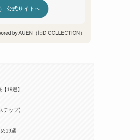
ON） 公式サイトへ
sored by AUEN（旧D COLLECTION）
【19選】
ステップ】
め19選