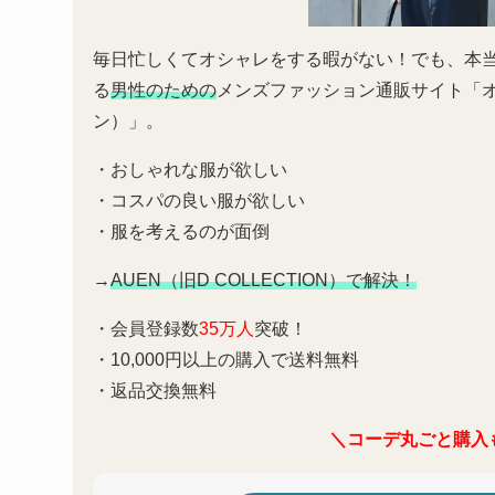
毎日忙しくてオシャレをする暇がない！でも、本
る
男性のための
メンズファッション通販サイト「
ン）」。
・おしゃれな服が欲しい
・コスパの良い服が欲しい
・服を考えるのが面倒
→
AUEN（旧D COLLECTION）で解決！
・会員登録数
35万人
突破！
・10,000円以上の購入で送料無料
・返品交換無料
＼コーデ丸ごと購入