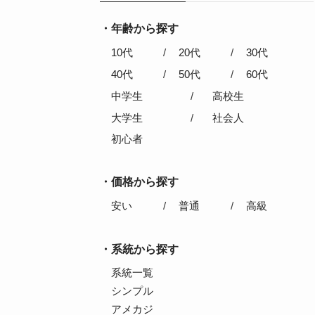
年齢から探す
10代
20代
30代
40代
50代
60代
中学生
高校生
大学生
社会人
初心者
価格から探す
安い
普通
高級
系統から探す
系統一覧
シンプル
アメカジ